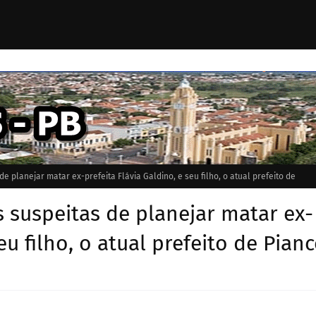
e planejar matar ex-prefeita Flávia Galdino, e seu filho, o atual prefeito de
s suspeitas de planejar matar ex-
eu filho, o atual prefeito de Pian