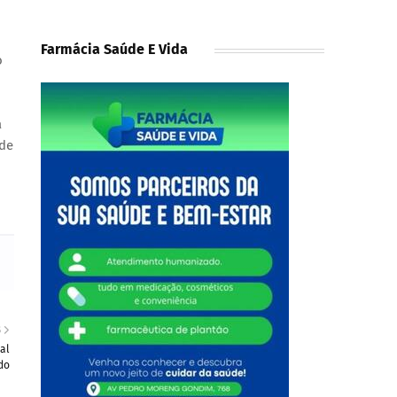
Farmácia Saúde E Vida
o
a
 de
S
al
do