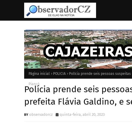
Página inicial
POLICIA
Polícia prende seis pessoas suspeitas d
Piancó
Polícia prende seis pessoa
prefeita Flávia Galdino, e s
observadorcz
quinta-feira, abril 20, 2023