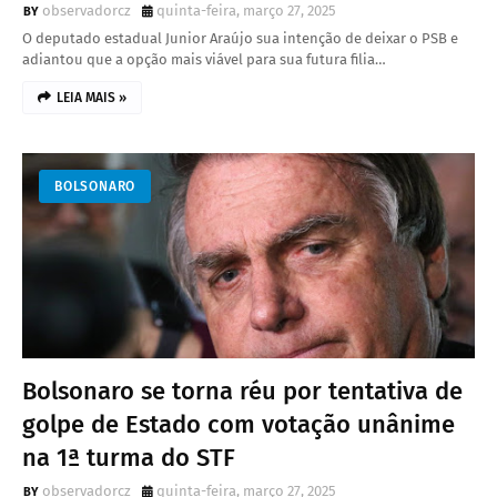
observadorcz
quinta-feira, março 27, 2025
O deputado estadual Junior Araújo sua intenção de deixar o PSB e
adiantou que a opção mais viável para sua futura filia…
LEIA MAIS »
BOLSONARO
Bolsonaro se torna réu por tentativa de
golpe de Estado com votação unânime
na 1ª turma do STF
observadorcz
quinta-feira, março 27, 2025