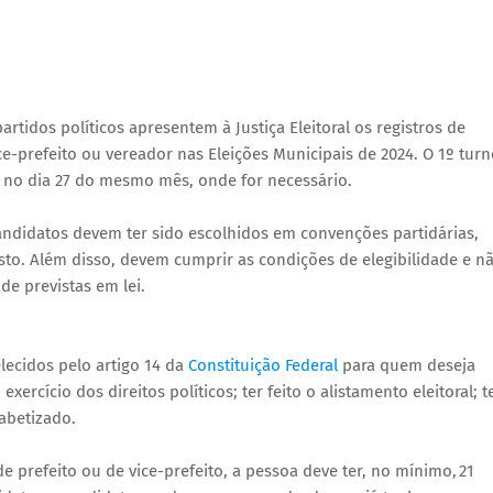
artidos políticos apresentem à Justiça Eleitoral os registros de
ce-prefeito ou vereador nas Eleições Municipais de 2024. O 1º tur
no no dia 27 do mesmo mês, onde for necessário.
andidatos devem ter sido escolhidos em convenções partidárias,
osto. Além disso, devem cumprir as condições de elegibilidade e n
de previstas em lei.
elecidos pelo artigo 14 da
Constituição Federal
para quem deseja
exercício dos direitos políticos; ter feito o alistamento eleitoral; t
fabetizado.
e prefeito ou de vice-prefeito, a pessoa deve ter, no mínimo, 21