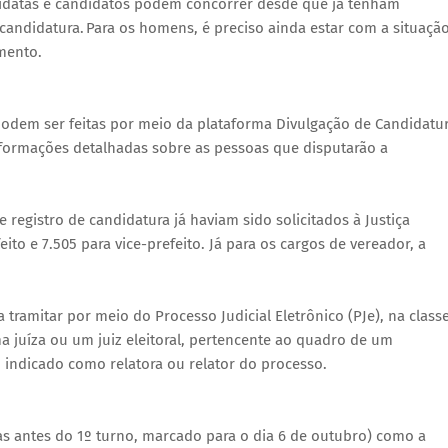
ndidatas e candidatos podem concorrer desde que já tenham
candidatura. Para os homens, é preciso ainda estar com a situaçã
mento.
odem ser feitas por meio da plataforma Divulgação de Candidatu
nformações detalhadas sobre as pessoas que disputarão a
e registro de candidatura já haviam sido solicitados à Justiça
feito e 7.505 para vice-prefeito. Já para os cargos de vereador, a
tramitar por meio do Processo Judicial Eletrônico (PJe), na class
 juíza ou um juiz eleitoral, pertencente ao quadro de um
ou indicado como relatora ou relator do processo.
ias antes do 1º turno, marcado para o dia 6 de outubro) como a