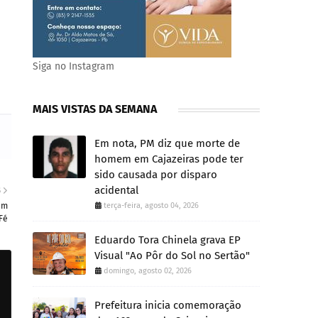
Siga no Instagram
MAIS VISTAS DA SEMANA
Em nota, PM diz que morte de
homem em Cajazeiras pode ter
sido causada por disparo
acidental
S
em
terça-feira, agosto 04, 2026
Fé
Eduardo Tora Chinela grava EP
Visual "Ao Pôr do Sol no Sertão"
domingo, agosto 02, 2026
Prefeitura inicia comemoração