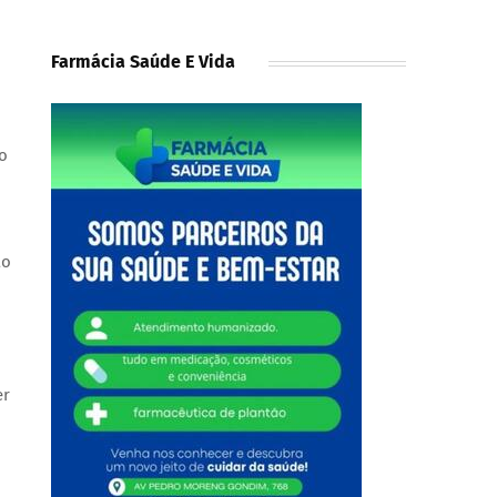
Farmácia Saúde E Vida
no
ão
er