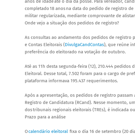
anos de idade até o dia da posse. Para vereador, ca
completado 18 anos na data do pedido de registro de 
militar regularizada, mediante comprovante de alista
Onde vejo a situação dos pedidos de registro?
As consultas ao andamento dos pedidos de registro p
e Contas Eleitorais (
DivulgaCandContas
), que reúne i
preferência do eleitorado na votação de outubro.
Até as 11h desta segunda-feira (12), 210.444 pedidos d
Eleitoral. Desse total, 7.502 foram para o cargo de pre
plataforma informava 195.437 requerimentos.
Após a apresentação, os pedidos de registro passam a 
Registro de Candidatura (RCand). Nesse momento, uma
dos tribunais regionais eleitorais (TREs), é indicada 
Prazo para a análise
O
calendário eleitoral
fixa o dia 16 de setembro (20 d