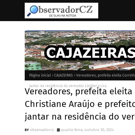
Página inicial
CAJAZEIRAS
Vereadores, prefeita eleita Corrinh
jantar na residência do vereador Lindberg Lira
Vereadores, prefeita eleita
Christiane Araújo e prefei
jantar na residência do ve
observadorcz
quarta-feira, outubro 30, 2024