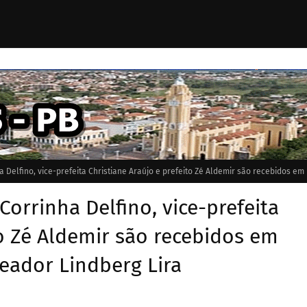
a Delfino, vice-prefeita Christiane Araújo e prefeito Zé Aldemir são recebidos em
 Corrinha Delfino, vice-prefeita
to Zé Aldemir são recebidos em
reador Lindberg Lira