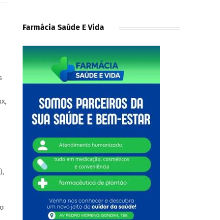
Farmácia Saúde E Vida
s
ux,
),
to