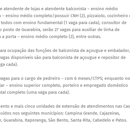
de atendente de lojas e atendente balconista – ensino médio
a – ensino médio completo/possuir CNH (2), pizzaiolo, cozinheiro
todos com ensino fundamental (1 vaga para cada), consultor de
posto de Guarabira, serão 27 vagas para auxiliar de linha de
a a porta – ensino médio completo (2), entre outras.
para ocupação das funções de balconista de açougue e embalador,
agas disponíveis são para balconista de açougue e repositor de
ga cada).
0 vagas para o cargo de pedreiro – com 6 meses/CTPS; enquanto no
olar – ensino superior completo, porteiro e empregado doméstico
ntal completo (uma vaga para cada).
ento e mais cinco unidades de extensão de atendimentos nas Ca
uídos nos seguintes municípios: Campina Grande, Cajazeiras,
Guarabira, Itaporanga, São Bento, Santa Rita, Cabedelo e Patos.