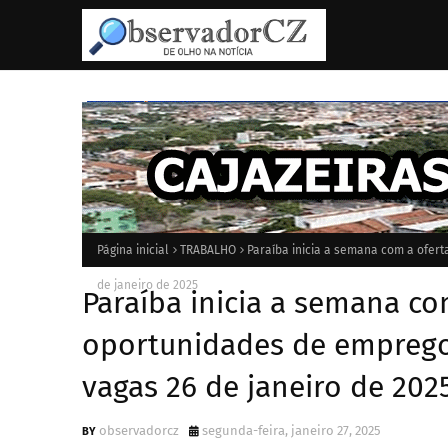
Página inicial
TRABALHO
Paraíba inicia a semana com a ofert
de janeiro de 2025
Paraíba inicia a semana co
oportunidades de emprego 
vagas 26 de janeiro de 202
observadorcz
segunda-feira, janeiro 27, 2025