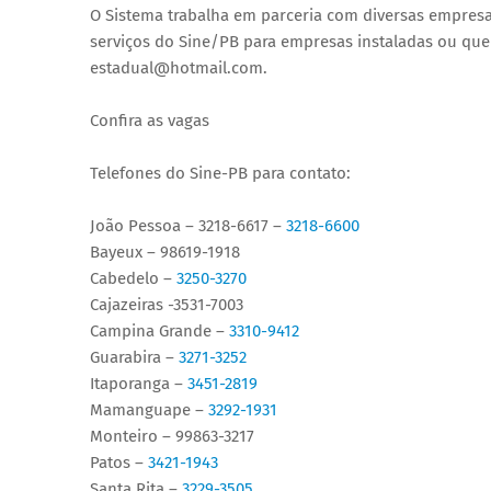
O Sistema trabalha em parceria com diversas empresa
serviços do Sine/PB para empresas instaladas ou que i
estadual@hotmail.com.
Confira as vagas
Telefones do Sine-PB para contato:
João Pessoa – 3218-6617 –
3218-6600
Bayeux – 98619-1918
Cabedelo –
3250-3270
Cajazeiras -3531-7003
Campina Grande –
3310-9412
Guarabira –
3271-3252
Itaporanga –
3451-2819
Mamanguape –
3292-1931
Monteiro – 99863-3217
Patos –
3421-1943
Santa Rita –
3229-3505