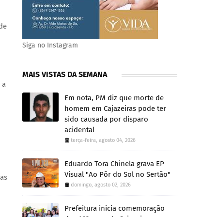
 de
Siga no Instagram
MAIS VISTAS DA SEMANA
 a
Em nota, PM diz que morte de
homem em Cajazeiras pode ter
sido causada por disparo
acidental
terça-feira, agosto 04, 2026
Eduardo Tora Chinela grava EP
Visual "Ao Pôr do Sol no Sertão"
sas
domingo, agosto 02, 2026
Prefeitura inicia comemoração