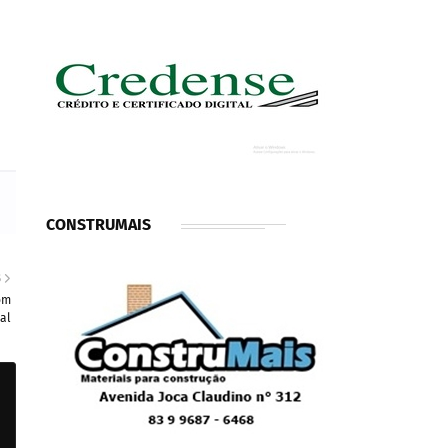
CONSTRUMAIS
S
om
al