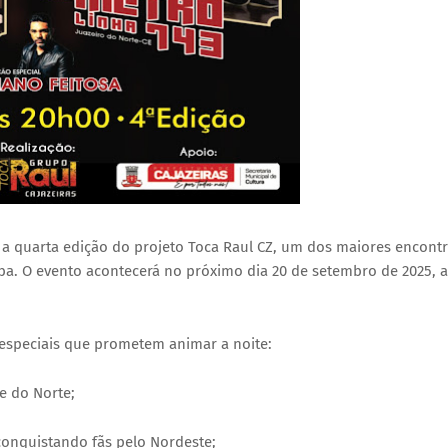
er a quarta edição do projeto Toca Raul CZ, um dos maiores encont
ba. O evento acontecerá no próximo dia 20 de setembro de 2025, a
 especiais que prometem animar a noite:
e do Norte;
conquistando fãs pelo Nordeste;