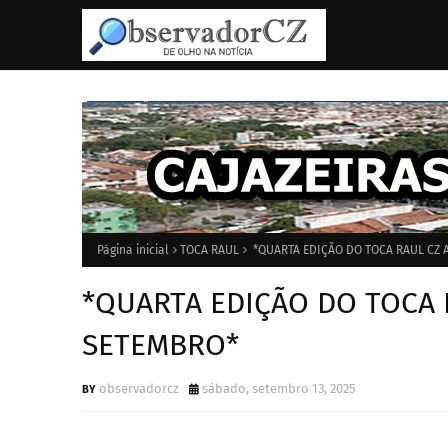
Página inicial
TOCA RAUL
*QUARTA EDIÇÃO DO TOCA RAUL CZ 
*QUARTA EDIÇÃO DO TOCA 
SETEMBRO*
observadorcz
sábado, setembro 13, 2025