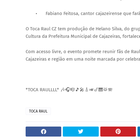
•
Fabiano Feitosa, cantor cajazeirense que far
O Toca Raul CZ tem produção de Helano Silva, do grup
Cultura da Prefeitura Municipal de Cajazeiras, fortal
Com acesso livre, o evento promete reunir fãs de Ra
Cajazeiras e região em uma noite marcada por celebraç
*TOCA RAULLLL* 🎶🎧🎼🎵🎤🎸🎺🎷🎹🥁🪗
TOCA RAUL