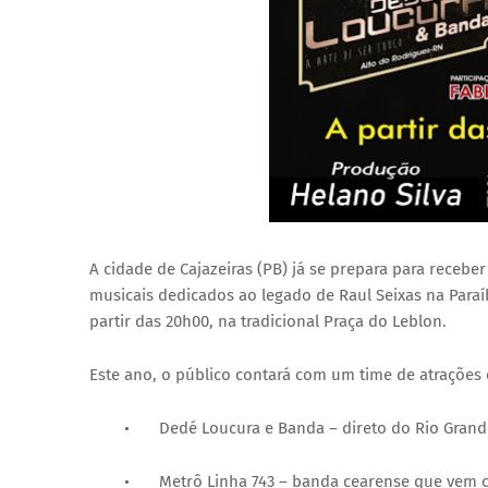
A cidade de Cajazeiras (PB) já se prepara para receb
musicais dedicados ao legado de Raul Seixas na Paraí
partir das 20h00, na tradicional Praça do Leblon.
Este ano, o público contará com um time de atrações
•
Dedé Loucura e Banda – direto do Rio Grand
•
Metrô Linha 743 – banda cearense que vem 