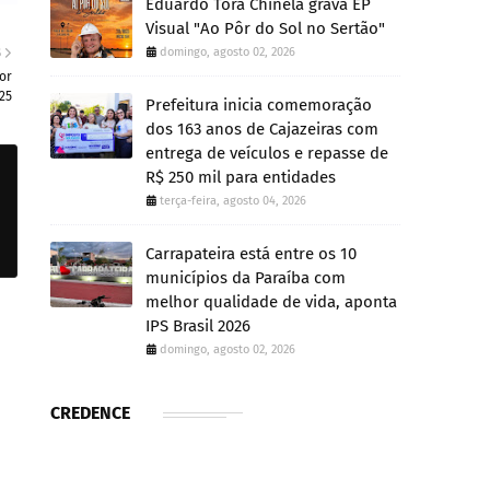
Eduardo Tora Chinela grava EP
Visual "Ao Pôr do Sol no Sertão"
domingo, agosto 02, 2026
S
or
25
Prefeitura inicia comemoração
dos 163 anos de Cajazeiras com
entrega de veículos e repasse de
R$ 250 mil para entidades
terça-feira, agosto 04, 2026
Carrapateira está entre os 10
municípios da Paraíba com
melhor qualidade de vida, aponta
IPS Brasil 2026
domingo, agosto 02, 2026
CREDENCE