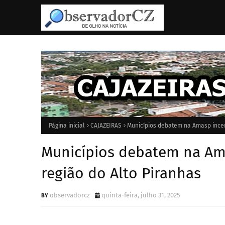
Página inicial
CAJAZEIRAS
Municípios debatem na Amasp incen
Municípios debatem na Am
região do Alto Piranhas
observadorcz
quinta-feira, julho 31, 2025