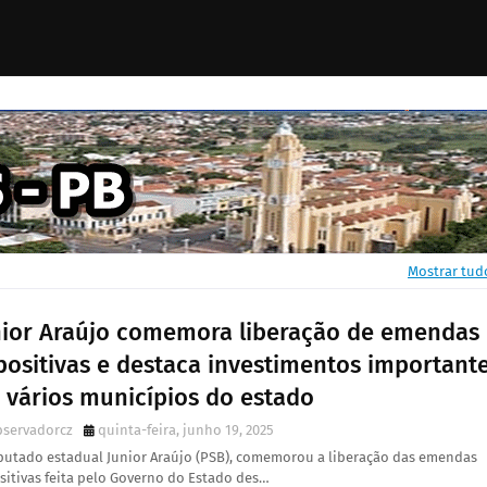
Mostrar tud
nior Araújo comemora liberação de emendas
positivas e destaca investimentos important
 vários municípios do estado
bservadorcz
quinta-feira, junho 19, 2025
putado estadual Junior Araújo (PSB), comemorou a liberação das emendas
itivas feita pelo Governo do Estado des…