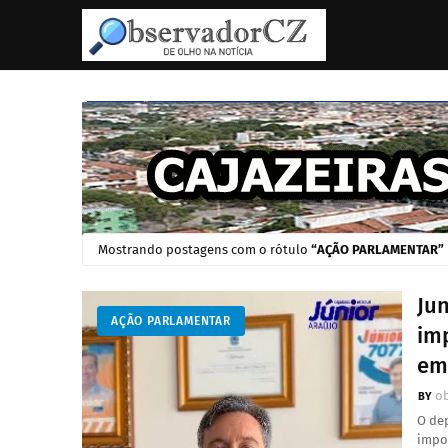
Mostrando postagens com o rótulo
AÇÃO PARLAMENTAR
Ju
AÇÃO PARLAMENTAR
im
em
o
O de
impos