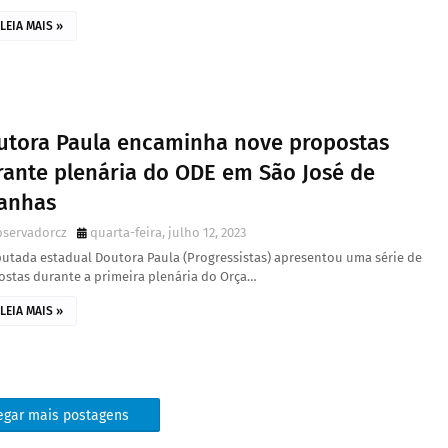
LEIA MAIS »
utora Paula encaminha nove propostas
rante plenária do ODE em São José de
ranhas
bservadorcz
quarta-feira, julho 12, 2023
putada estadual Doutora Paula (Progressistas) apresentou uma série de
ostas durante a primeira plenária do Orça…
LEIA MAIS »
egar mais postagens