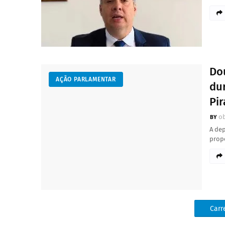
Do
AÇÃO PARLAMENTAR
du
Pi
o
A de
prop
Carr