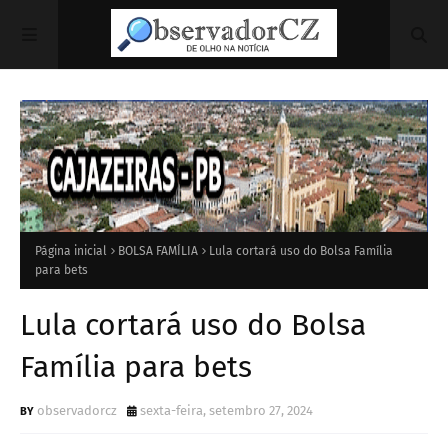
Página inicial
BOLSA FAMÍLIA
Lula cortará uso do Bolsa Família
para bets
Lula cortará uso do Bolsa
Família para bets
observadorcz
sexta-feira, setembro 27, 2024