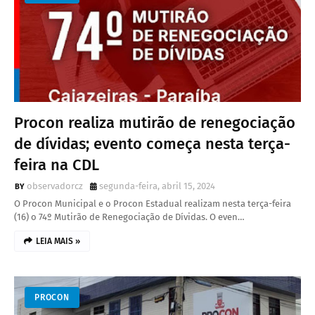
Procon realiza mutirão de renegociação
de dívidas; evento começa nesta terça-
feira na CDL
observadorcz
segunda-feira, abril 15, 2024
O Procon Municipal e o Procon Estadual realizam nesta terça-feira
(16) o 74º Mutirão de Renegociação de Dívidas. O even…
LEIA MAIS »
PROCON