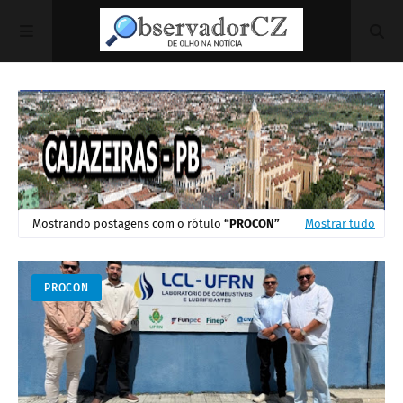
Mostrando postagens com o rótulo
PROCON
Mostrar tudo
PROCON